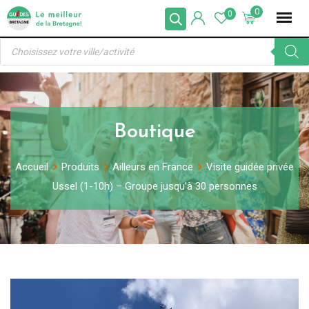
Skip
0
0
to
Recherche
content
de
produits
Boutique
Accueil
Produits
Ailleurs en France
Visite guidée privée
Ussel (1-10h) – Groupe jusqu’à 30 personnes