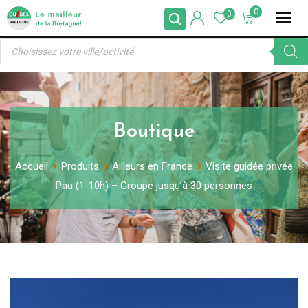
Skip
0
0
to
Recherche
content
de
produits
Boutique
Accueil
Produits
Ailleurs en France
Visite guidée privée
Pau (1-10h) – Groupe jusqu’à 30 personnes