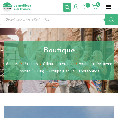
Skip
0
0
to
Recherche
content
de
produits
Boutique
Accueil
Produits
Ailleurs en France
Visite guidée privée
Issoire (1-10h) – Groupe jusqu’à 30 personnes