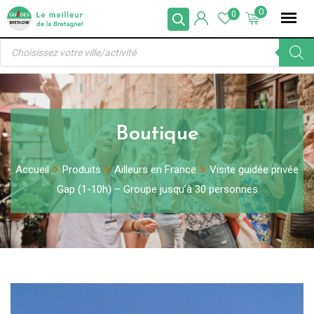
Skip
0
0
to
Recherche
content
de
produits
Boutique
Accueil
Produits
Ailleurs en France
Visite guidée privée
Gap (1-10h) – Groupe jusqu’à 30 personnes