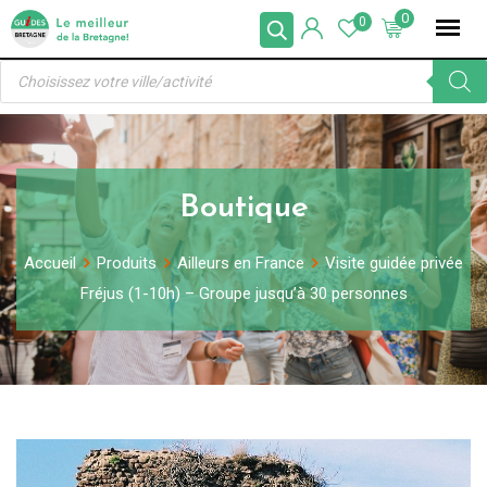
Skip
0
0
to
Recherche
content
de
produits
Boutique
Accueil
Produits
Ailleurs en France
Visite guidée privée
Fréjus (1-10h) – Groupe jusqu’à 30 personnes