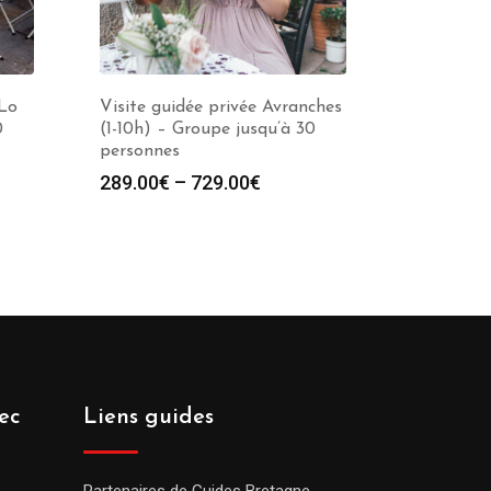
-Lo
Visite guidée privée Avranches
0
(1-10h) – Groupe jusqu’à 30
personnes
289.00
€
–
729.00
€
ec
Liens guides