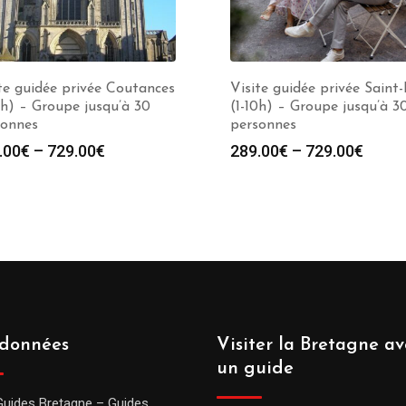
te guidée privée Coutances
Visite guidée privée Saint
0h) – Groupe jusqu’à 30
(1-10h) – Groupe jusqu’à 3
sonnes
personnes
.00
€
–
729.00
€
289.00
€
–
729.00
€
données
Visiter la Bretagne av
un guide
Guides Bretagne – Guides