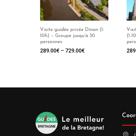
Visite guidée privée Dinan (1-
Visi
10h) – Groupe jusqu’à 30
(1-1
personnes
per
289.00
€
–
729.00
€
289
Coor