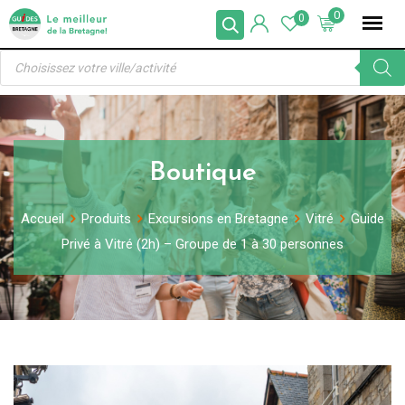
Skip
0
0
to
Recherche
content
de
produits
Boutique
Accueil
Produits
Excursions en Bretagne
Vitré
Guide
Privé à Vitré (2h) – Groupe de 1 à 30 personnes