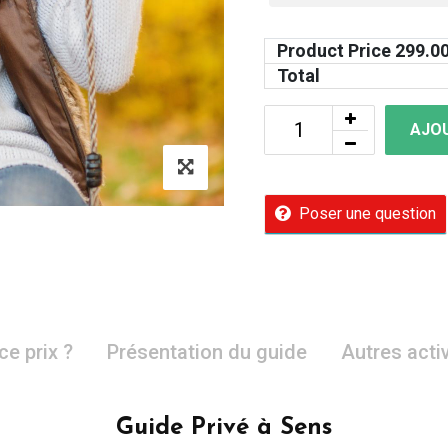
Product Price
299.0
Total
AJOU
Poser une question
ce prix ?
Présentation du guide
Autres acti
Guide Privé à Sens