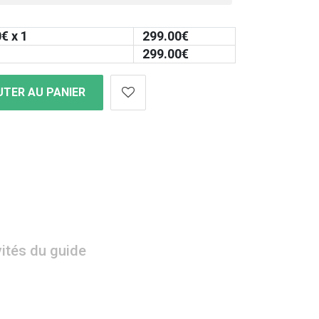
0
€ x 1
299.00
€
299.00
€
TER AU PANIER
vités du guide