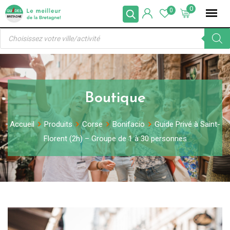
Skip
0
0
to
Recherche
content
de
produits
Boutique
Accueil
Produits
Corse
Bonifacio
Guide Privé à Saint-
Florent (2h) – Groupe de 1 à 30 personnes