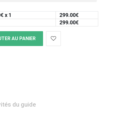
0
€ x 1
299.00
€
299.00
€
TER AU PANIER
vités du guide