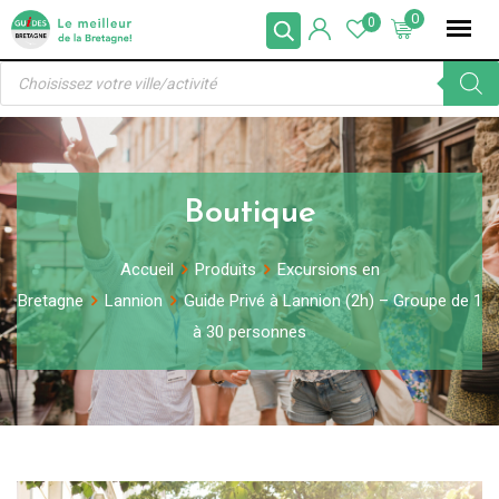
Skip
0
0
to
Recherche
content
de
produits
Boutique
Accueil
Produits
Excursions en
Bretagne
Lannion
Guide Privé à Lannion (2h) – Groupe de 1
à 30 personnes