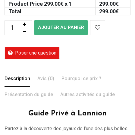
Product Price
299.00
€ x 1
299.00
€
Total
299.00
€
AJOUTER AU PANIER
Poser une question
Description
Avis (0)
Pourquoi ce prix ?
Présentation du guide
Autres activités du guide
Guide Privé à Lannion
Partez à la découverte des joyaux de l’une des plus belles