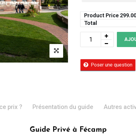
Product Price
299.0
Total
AJOU
Poser une question
ce prix ?
Présentation du guide
Autres acti
Guide Privé à Fécamp