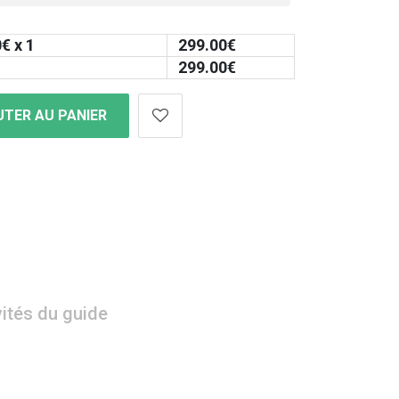
0
€ x 1
299.00
€
299.00
€
TER AU PANIER
vités du guide