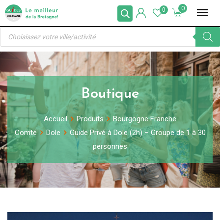
Skip
0
0
to
Recherche
content
de
produits
Boutique
Accueil
Produits
Bourgogne Franche
Comté
Dole
Guide Privé à Dole (2h) – Groupe de 1 à 30
personnes