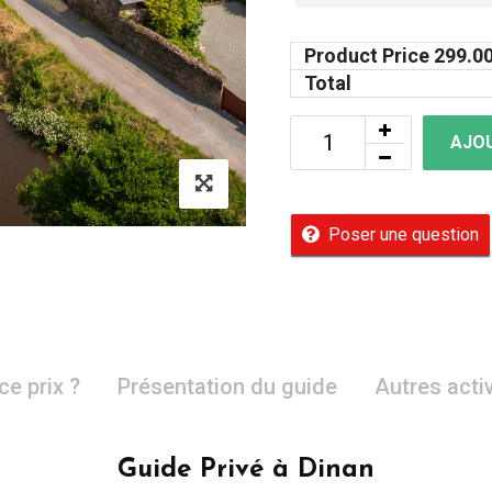
Product Price
299.0
Total
AJOU
Poser une question
ce prix ?
Présentation du guide
Autres acti
Guide Privé à Dinan