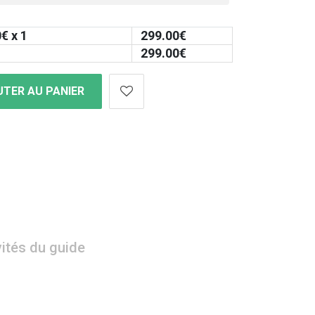
0
€ x 1
299.00
€
299.00
€
TER AU PANIER
vités du guide