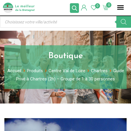
Skip
0
0
to
Recherche
content
de
produits
Boutique
Accueil
Produits
Centre Val de Loire
Chartres
Guide
Privé à Chartres (2h) – Groupe de 1 à 30 personnes