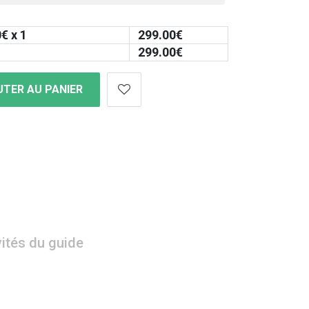
0
€ x 1
299.00
€
299.00
€
TER AU PANIER
vités du guide