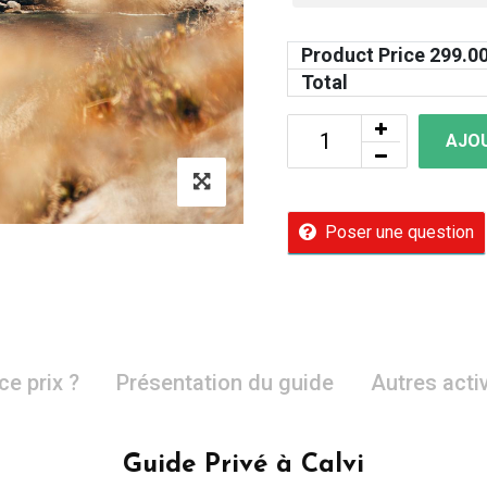
Product Price
299.0
Total
AJOU
Poser une question
ce prix ?
Présentation du guide
Autres acti
Guide Privé à Calvi