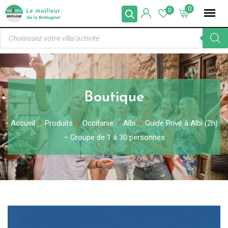
Skip
0
0
to
Recherche
content
de
produits
Boutique
Accueil
Produits
Occitanie
Albi
Guide Privé à Albi (2h)
– Groupe de 1 à 30 personnes