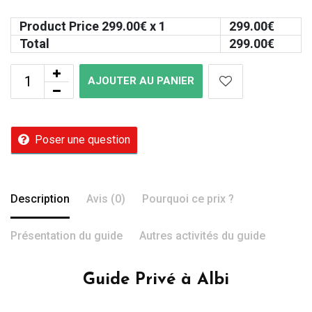
Product Price
299.00
€ x 1
299.00
€
Total
299.00
€
AJOUTER AU PANIER
Poser une question
Description
Avis (0)
Pourquoi ce prix ?
Présentation du guide
Autres activités du guide
Guide Privé à Albi