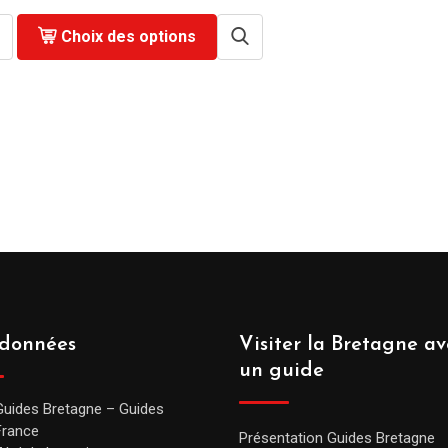
Choix des options
données
Visiter la Bretagne av
un guide
Guides Bretagne – Guides
France
Présentation Guides Bretagne