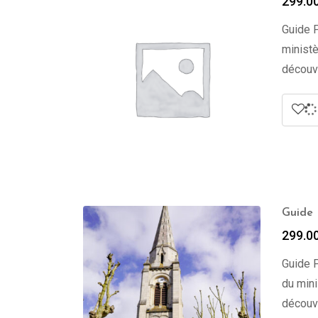
299.0
Guide P
ministè
découv
Guide 
299.0
Guide P
du mini
découv