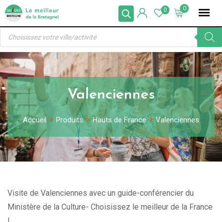
Skip
0
0
to
Recherche
content
de
produits
Valenciennes
Accueil
Produits
Hauts de France
Valenciennes
Visite de Valenciennes avec un guide-conférencier du
Ministère de la Culture- Choisissez le meilleur de la France
!