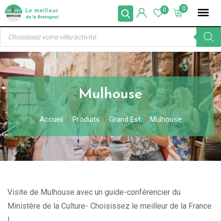
Skip
0
0
to
Recherche
content
de
produits
Mulhouse
Accueil
Produits
Grand Est
Mulhouse
Visite de Mulhouse avec un guide-conférencier du
Ministère de la Culture- Choisissez le meilleur de la France
!