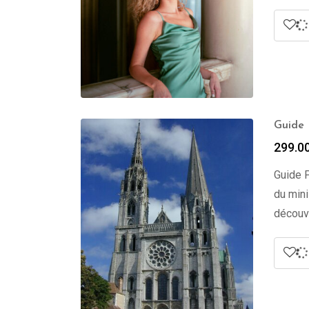
Guide 
299.0
Guide P
du mini
découv