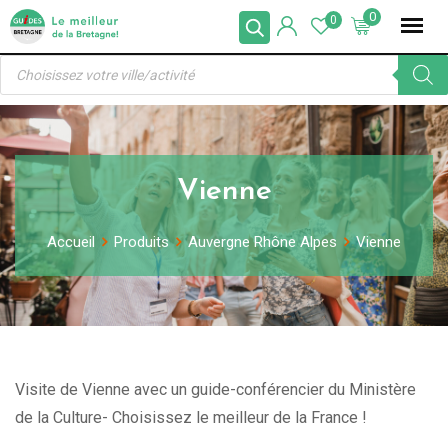
Skip
0
0
to
Recherche
content
de
produits
Vienne
Accueil
Produits
Auvergne Rhône Alpes
Vienne
Visite de Vienne avec un guide-conférencier du Ministère
de la Culture- Choisissez le meilleur de la France !