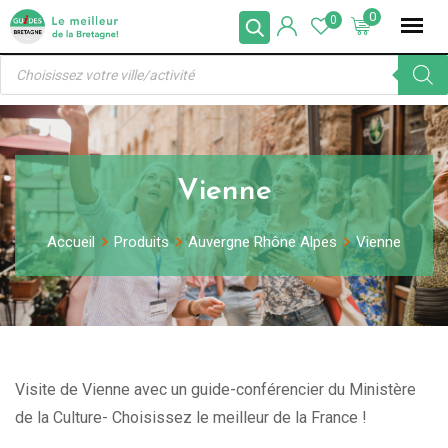
Skip
0
0
to
Recherche
content
de
produits
Vienne
Accueil
Produits
Auvergne Rhône Alpes
Vienne
Visite de Vienne avec un guide-conférencier du Ministère
de la Culture- Choisissez le meilleur de la France !