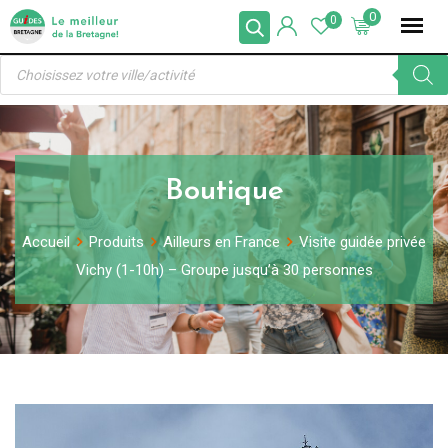
Skip
0
0
to
Recherche
content
de
produits
Boutique
Accueil
Produits
Ailleurs en France
Visite guidée privée
Vichy (1-10h) – Groupe jusqu’à 30 personnes