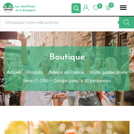
Skip
0
0
to
Recherche
content
de
produits
Boutique
Accueil
Produits
Ailleurs en France
Visite guidée privée
Sens (1-10h) – Groupe jusqu’à 30 personnes