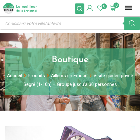
Skip
0
0
to
Recherche
content
de
produits
Boutique
Accueil
Produits
Ailleurs en France
Visite guidée privée
Segré (1-10h) – Groupe jusqu’à 30 personnes