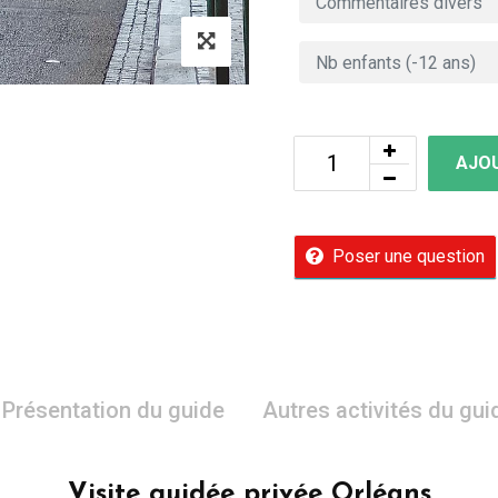
AJOU
Poser une question
Présentation du guide
Autres activités du gui
Visite guidée privée Orléans