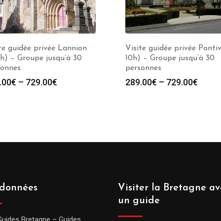
te guidée privée Lannion
Visite guidée privée Pontiv
0h) – Groupe jusqu’à 30
10h) – Groupe jusqu’à 30
sonnes
personnes
.00
€
–
729.00
€
289.00
€
–
729.00
€
données
Visiter la Bretagne av
un guide
Guides Bretagne – Guides