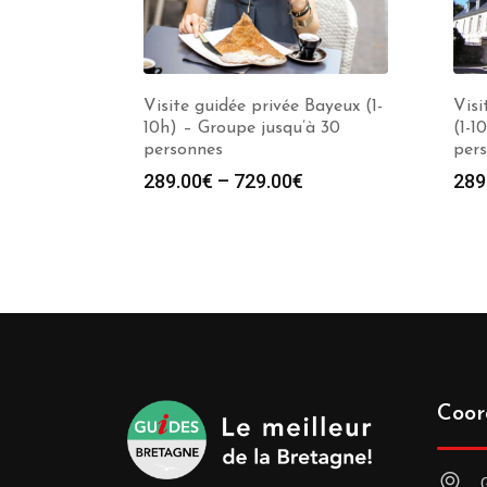
Visite guidée privée Bayeux (1-
Visi
10h) – Groupe jusqu’à 30
(1-1
personnes
per
289.00
€
–
729.00
€
289
Coor