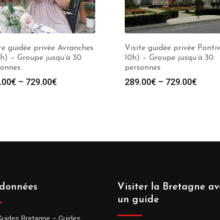
te guidée privée Avranches
Visite guidée privée Pontiv
0h) – Groupe jusqu’à 30
10h) – Groupe jusqu’à 30
sonnes
personnes
.00
€
–
729.00
€
289.00
€
–
729.00
€
données
Visiter la Bretagne av
un guide
Guides Bretagne – Guides