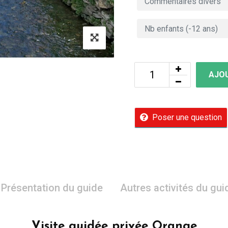
AJOU
Poser une question
Présentation du guide
Autres activités du gui
Visite guidée privée Orange