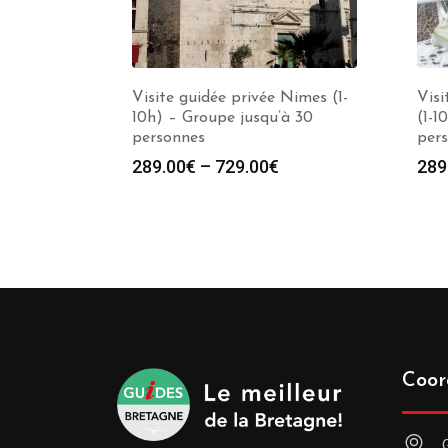
Visite guidée privée Nimes (1-
Visi
10h) – Groupe jusqu’à 30
(1-1
personnes
per
289.00
€
–
729.00
€
289
Coor