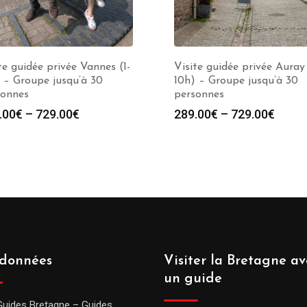
te guidée privée Vannes (1-
Visite guidée privée Auray 
 – Groupe jusqu’à 30
10h) – Groupe jusqu’à 30
sonnes
personnes
.00
€
–
729.00
€
289.00
€
–
729.00
€
données
Visiter la Bretagne av
un guide
Guides Bretagne – Guides