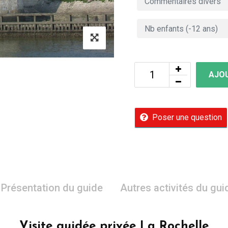
AJOU
Poser une question
Présentation du guide
Autres activités du gui
Visite guidée privée La Rochelle