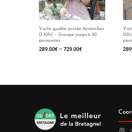
Visite guidée privée Avranches
Visi
(1-10h) – Groupe jusqu’à 30
10h)
personnes
per
289.00
€
–
729.00
€
289
Coor