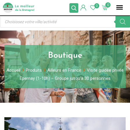
Skip
0
0
to
Recherche
content
de
produits
Boutique
Accueil
Produits
Ailleurs en France
Visite guidée privée
Epernay (1-10h) – Groupe jusqu’à 30 personnes