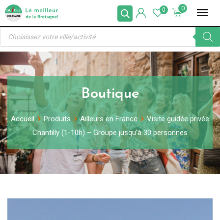
Skip
0
0
to
Recherche
content
de
produits
Boutique
Accueil
Produits
Ailleurs en France
Visite guidée privée
Chantilly (1-10h) – Groupe jusqu’à 30 personnes