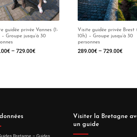
te guidée privée Vannes (1-
Visite guidée privée Brest (
 – Groupe jusqu’à 30
10h) – Groupe jusqu’à 30
sonnes
personnes
.00
€
–
729.00
€
289.00
€
–
729.00
€
données
Visiter la Bretagne av
un guide
Guides Bretagne – Guides