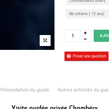
AJOU
Poser une question
Présentation du guide
Autres activités du gui
Visite guidée privée Chambéry