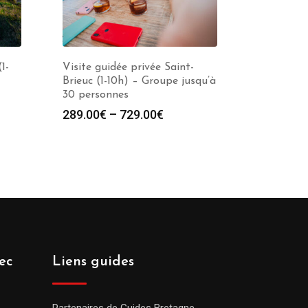
1-
Visite guidée privée Saint-
Brieuc (1-10h) – Groupe jusqu’à
30 personnes
289.00
€
–
729.00
€
ec
Liens guides