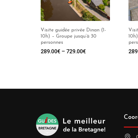
Visite guidée privée Dinan (1-
Visi
10h) – Groupe jusqu’à 30
10h)
personnes
per
289.00
€
–
729.00
€
289
Coor