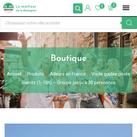
Skip
0
0
to
Recherche
content
de
produits
Boutique
Accueil
Produits
Ailleurs en France
Visite guidée privée
Biarritz (1-10h) – Groupe jusqu’à 30 personnes