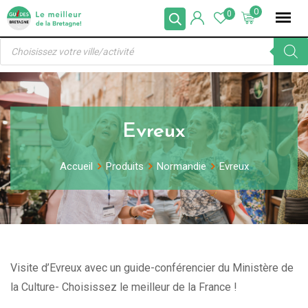
Skip
0
0
to
Recherche
content
de
produits
Evreux
Accueil
Produits
Normandie
Evreux
Visite d’Evreux avec un guide-conférencier du Ministère de
la Culture- Choisissez le meilleur de la France !