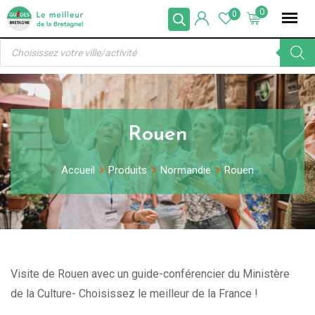
Skip
0
0
to
Recherche
content
de
produits
Rouen
Accueil
Produits
Normandie
Rouen
Visite de Rouen avec un guide-conférencier du Ministère
de la Culture- Choisissez le meilleur de la France !