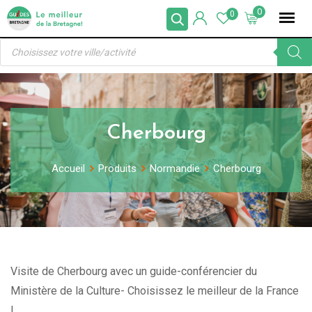
Skip
0
0
to
Recherche
content
de
produits
Cherbourg
Accueil
Produits
Normandie
Cherbourg
Visite de Cherbourg avec un guide-conférencier du
Ministère de la Culture- Choisissez le meilleur de la France
!