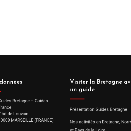
données
Visiter la Bretagne av
un guide
Guides Bretagne – Guides
France
Présentation Guides Bretagne
7 bd de Louvain
13008 MARSEILLE (FRANCE)
Nos activités en Bretagne, Nor
et Pays de la Loire