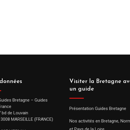
données
Visiter la Bretagne av
un guide
Guides Bretagne – Guides
France
Présentation Guides Bretagne
7 bd de Louvain
13008 MARSEILLE (FRANCE)
Nos activités en Bretagne, Nor
et Pays de la Loire