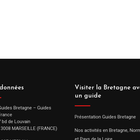
données
Visiter la Bretagne av
un guide
Guides Bretagne – Guides
France
Présentation Guides Bretagne
7 bd de Louvain
13008 MARSEILLE (FRANCE)
Nos activités en Bretagne, Nor
et Pays de la Loire