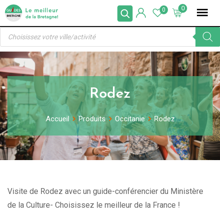
Skip
0
0
to
Recherche
content
de
produits
Rodez
Accueil
Produits
Occitanie
Rodez
Visite de Rodez avec un guide-conférencier du Ministère
de la Culture- Choisissez le meilleur de la France !