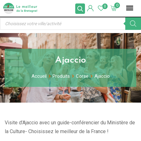
Skip
0
0
to
Recherche
content
de
produits
Ajaccio
Accueil
Produits
Corse
Ajaccio
Visite d’Ajaccio avec un guide-conférencier du Ministère de
la Culture- Choisissez le meilleur de la France !