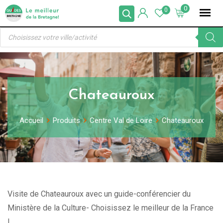
Skip
0
0
to
Recherche
content
de
produits
Chateauroux
Accueil
Produits
Centre Val de Loire
Chateauroux
Visite de Chateauroux avec un guide-conférencier du
Ministère de la Culture- Choisissez le meilleur de la France
!