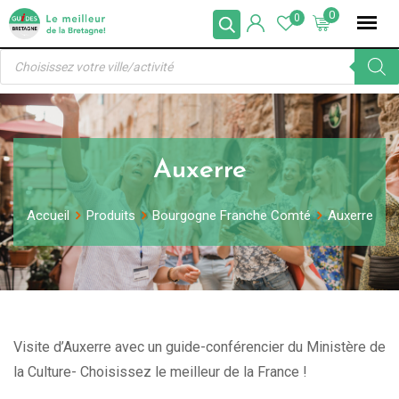
Skip
0
0
to
Recherche
content
de
produits
Auxerre
Accueil
Produits
Bourgogne Franche Comté
Auxerre
Visite d’Auxerre avec un guide-conférencier du Ministère de
la Culture- Choisissez le meilleur de la France !