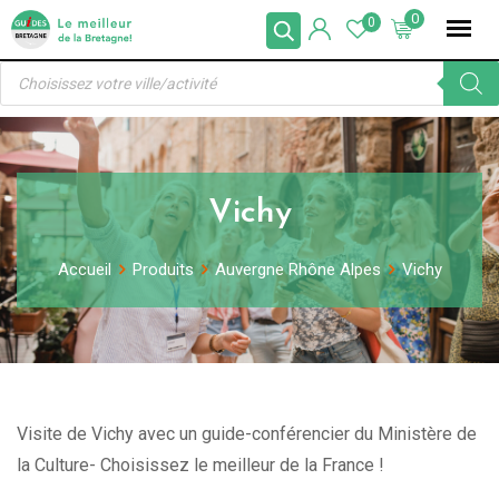
Skip
0
0
to
Recherche
content
de
produits
Vichy
Accueil
Produits
Auvergne Rhône Alpes
Vichy
Visite de Vichy avec un guide-conférencier du Ministère de
la Culture- Choisissez le meilleur de la France !