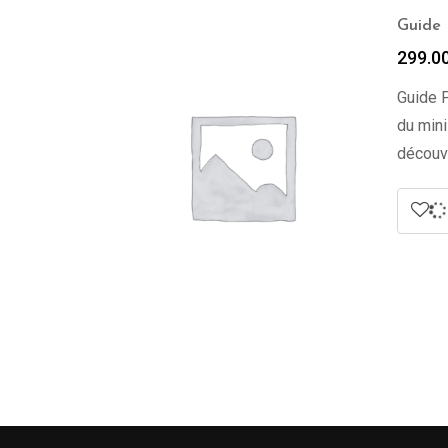
Guide 
299.0
Guide P
du mini
découv